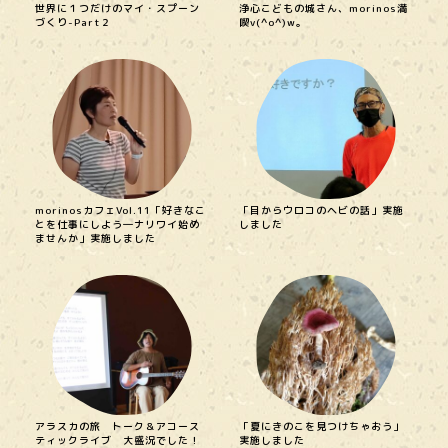
世界に１つだけのマイ・スプーン
浄心こどもの城さん、morinos満
づくり-Part２
喫v(^o^)w。
morinosカフェVol.11「好きなこ
「目からウロコのヘビの話」実施
とを仕事にしよう―ナリワイ始め
しました
ませんか」実施しました
アラスカの旅 トーク＆アコース
「夏にきのこを見つけちゃおう」
ティックライブ 大盛況でした！
実施しました