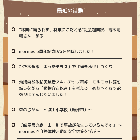
最近の活動
“林業に縛られず、林業にこだわる”社会起業家、青木亮
輔さんに学ぶ
morinos 6周年記念DAYを開催しました！
ひだ木遊館「木っずテラス」で『湧き水池』づくり
幼児自然体験実践者スキルアップ研修 モルモット語を
話しながら「動物介在保育」を考える めちゃくちゃ欲
張りに学んじゃいました！
森のじかん 〜城山小学校（海津市）〜
『岐阜県の森・山・川で事故が発生しているんです』 〜
morinosで自然体験活動の安全対策を学ぶ〜