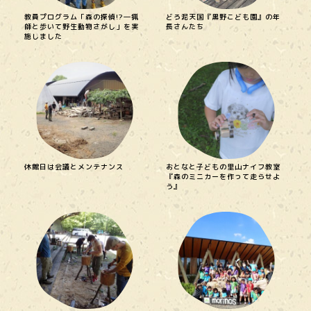
教員プログラム「森の探偵!?―猟
どろ泥天国『黒野こども園』の年
師と歩いて野生動物さがし」を実
長さんたち
施しました
休館日は会議とメンテナンス
おとなと子どもの里山ナイフ教室
『森のミニカーを作って走らせよ
う』