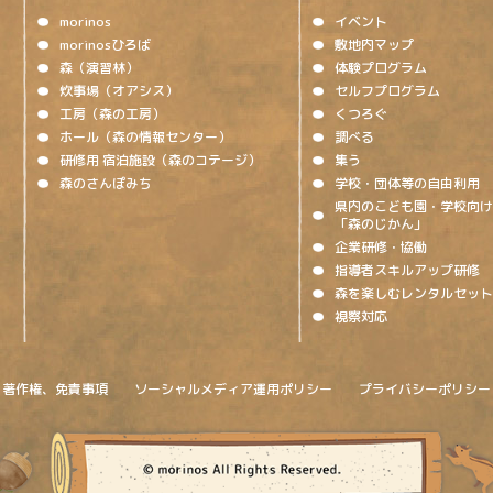
morinos
イベント
morinosひろば
敷地内マップ
森（演習林）
体験プログラム
炊事場（オアシス）
セルフプログラム
工房（森の工房）
くつろぐ
ホール（森の情報センター）
調べる
研修用 宿泊施設（森のコテージ）
集う
森のさんぽみち
学校・団体等の自由利用
県内のこども園・学校向け
「森のじかん」
企業研修・協働
指導者スキルアップ研修
森を楽しむレンタルセット
視察対応
著作権、免責事項
ソーシャルメディア運用ポリシー
プライバシーポリシー