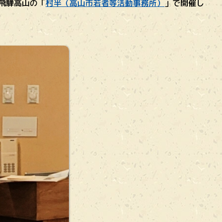
て飛騨高山の「
村半（高山市若者等活動事務所）
」で開催し