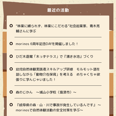
最近の活動
“林業に縛られず、林業にこだわる”社会起業家、青木亮
輔さんに学ぶ
morinos 6周年記念DAYを開催しました！
ひだ木遊館「木っずテラス」で『湧き水池』づくり
幼児自然体験実践者スキルアップ研修 モルモット語を
話しながら「動物介在保育」を考える めちゃくちゃ欲
張りに学んじゃいました！
森のじかん 〜城山小学校（海津市）〜
『岐阜県の森・山・川で事故が発生しているんです』 〜
morinosで自然体験活動の安全対策を学ぶ〜