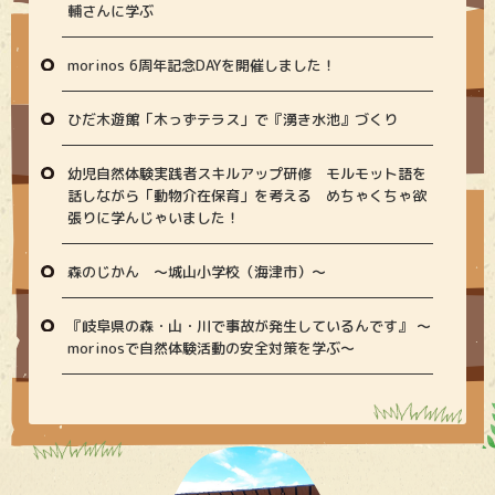
輔さんに学ぶ
morinos 6周年記念DAYを開催しました！
ひだ木遊館「木っずテラス」で『湧き水池』づくり
幼児自然体験実践者スキルアップ研修 モルモット語を
話しながら「動物介在保育」を考える めちゃくちゃ欲
張りに学んじゃいました！
森のじかん 〜城山小学校（海津市）〜
『岐阜県の森・山・川で事故が発生しているんです』 〜
morinosで自然体験活動の安全対策を学ぶ〜