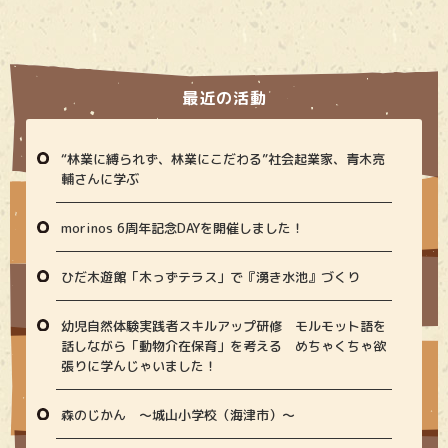
最近の活動
“林業に縛られず、林業にこだわる”社会起業家、青木亮
輔さんに学ぶ
morinos 6周年記念DAYを開催しました！
ひだ木遊館「木っずテラス」で『湧き水池』づくり
幼児自然体験実践者スキルアップ研修 モルモット語を
話しながら「動物介在保育」を考える めちゃくちゃ欲
張りに学んじゃいました！
森のじかん 〜城山小学校（海津市）〜