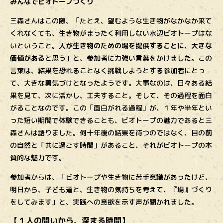
みんなでビオトープづくり
三森さんはこの際、「たとえ、望むような生き物がなかなか来て
くれなくても、生き物がまったく利用しない水辺ビオトープはな
いということ。
人が生き物のための場を提供することに、大きな
価値がある
と思う」と、参加者に力強い言葉をかけました。この
言葉は、結果を恐れることなく挑戦しようとする参加者にとっ
て、大きな勇気づけとなったようです。大事なのは、日々ある結
果を見て、次に活かし、工夫すること。そして、その過程を面白
がることなのです。この「面白がれる過程」が、１年や半年とい
った短い期間で体験できることも、ビオトープの魅力であると三
森さんは語りました。何十年後の結果を待つのではなく、目の前
の自然と「共に過ごす時間」があること、それがビオトープの本
質的な魅力です。
参加者からは、「ビオトープや生き物に苦手意識があったけど、
明日から、子ども達と、生き物の気持ちを考えて、『場』づくり
をしてみます」と、実践への意欲を示す声が聞かれました。
【１人の問いから、深まる時間】