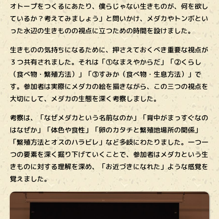
オトープをつくるにあたり、僕らじゃない生きものが、何を欲し
ているか？考えてみましょう」と問いかけ、メダカやトンボとい
った水辺の生きものの視点に立つための時間を設けました。
生きものの気持ちになるために、押さえておくべき重要な視点が
３つ共有されました。それは「①なまえやからだ」「②くらし
（食べ物・繁殖方法）」「③すみか（食べ物・生息方法）」で
す。参加者は実際にメダカの絵を描きながら、この三つの視点を
大切にして、メダカの生態を深く考察しました。
考察は、「なぜメダカという名前なのか」「背中がまっすぐなの
はなぜか」「体色や食性」「卵のカタチと繁殖地場所の関係」
「繁殖方法とオスのハラビレ」など多岐にわたりました。一つ一
つの要素を深く掘り下げていくことで、参加者はメダカという生
きものに対する理解を深め、「お近づきになれた」ような感覚を
覚えました。