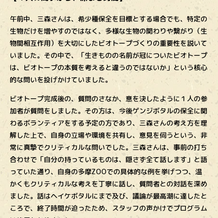
午前中、三森さんは、希少種保全を目標とする場合でも、特定の
生物だけを増やすのではなく、多様な生物の関わりや繋がり（生
物間相互作用）を大切にしたビオトープづくりの重要性を説いて
いました。その中で、「生きものの名前が冠についたビオトープ
は、ビオトープの本質を考えると違うのではないか」という核心
的な問いを投げかけていました。
ビオトープ完成後の、質問のさなか、意を決したように１人の参
加者が質問をしました。その方は、今後ゲンジボタルの保全に関
わるボランティアをする予定の方であり、三森さんの考え方を理
解した上で、自身の立場や環境を共有し、意見を伺うという、非
常に真摯でクリティカルな問いでした。三森さんは、事前の打ち
合わせで「自分の持っているものは、隠さず全て話します」と語
っていた通り、自身の多摩ZOOでの具体的な例を挙げつつ、温
かくもクリティカルな考えを丁寧に話し、質問者との対話を深め
ました。話はヘイケボタルにまで及び、議論が最高潮に達したと
ころで、終了時間が迫ったため、スタッフの声かけでプログラム