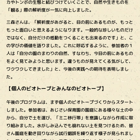
カやトンボの生態と結びつけていくことで、自然や生きものを
「観る」際の解析度が一気に向上しました。
三森さんは、「解析度があがると、目の前にあるものが、もっと
もっと面白いと思えるようになります。一般的な珍しいものだけ
ではなく、自分だけの感動をつくることも出来るのです」と、こ
の学びの価値を語りました。これに呼応するように、参加者の１
人は「自分の園のまわりの自然、すなわち、今目の前にあるもの
をよく見てみようと思います。違うものが見えてくる気がして、
ワクワクしてきました」と、今後の実践への期待を表明しまし
た。
【個人のビオトープとみんなのビオトープ】
午後のプログラムは、まず個人のビオトープづくりからスタート
しました。参加者は、あじさい保育園の園庭にある様々な土の中
から、自分で土を選び、「ミニ移行帯」を意識しながら作成に取
り組みました。水がしみ込んでも崩れない土を見つけるため、皆
さん園庭を動き回りながら試行錯誤を繰り返す様子が見られまし