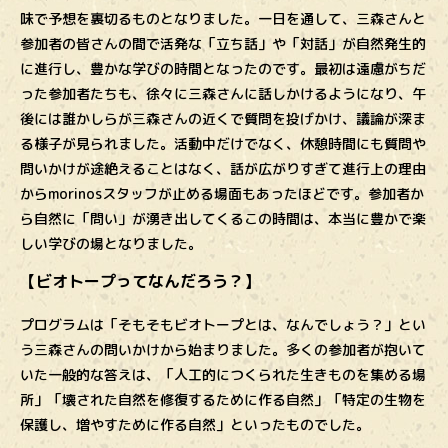
味で予想を裏切るものとなりました。一日を通して、三森さんと
参加者の皆さんの間で活発な「立ち話」や「対話」が自然発生的
に進行し、豊かな学びの時間となったのです。最初は遠慮がちだ
った参加者たちも、徐々に三森さんに話しかけるようになり、午
後には誰かしらが三森さんの近くで質問を投げかけ、議論が深ま
る様子が見られました。活動中だけでなく、休憩時間にも質問や
問いかけが途絶えることはなく、話が広がりすぎて進行上の理由
からmorinosスタッフが止める場面もあったほどです。参加者か
ら自然に「問い」が湧き出してくるこの時間は、本当に豊かで楽
しい学びの場となりました。
【ビオトープってなんだろう？】
プログラムは「そもそもビオトープとは、なんでしょう？」とい
う三森さんの問いかけから始まりました。多くの参加者が抱いて
いた一般的な答えは、「人工的につくられた生きものを集める場
所」「壊された自然を修復するために作る自然」「特定の生物を
保護し、増やすために作る自然」といったものでした。