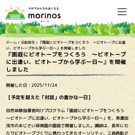
ホーム
/
活動報告
/
『園庭にビオトープをつくろう ～ビオトープに出逢
い、ビオトープから学ぶ一日～』を開催しました
『園庭にビオトープをつくろう ～ビオトープ
に出逢い、ビオトープから学ぶ一日～』を開催
しました
開催した日：
2025/11/24
【予定を超えた「対話」の豊かな一日】
自然体験指導者向けプログラム「園庭にビオトープをつくろう
～ビオトープに出逢い、ビオトープから学ぶ一日～」を、美濃加
茂市のあじさい保育園の園庭で開催しました。講師は、長年にわ
たりビオトープづくりに携わってきたオーソリティ、三森典彰さ