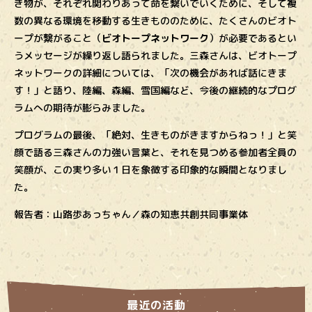
き物が、それぞれ関わりあって命を繋いでいくために、そして複
数の異なる環境を移動する生きもののために、たくさんのビオト
ープが繋がること（
ビオトープネットワーク
）が必要であるとい
うメッセージが繰り返し語られました。三森さんは、ビオトープ
ネットワークの詳細については、「次の機会があれば話にきま
す！」と語り、陸編、森編、雪国編など、今後の継続的なプログ
ラムへの期待が膨らみました。
プログラムの最後、「絶対、生きものがきますからねっ！」と笑
顔で語る三森さんの力強い言葉と、それを見つめる参加者全員の
笑顔が、この実り多い１日を象徴する印象的な瞬間となりまし
た。
報告者：山路歩あっちゃん／森の知恵共創共同事業体
最近の活動