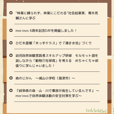
“林業に縛られず、林業にこだわる”社会起業家、青木亮
輔さんに学ぶ
morinos 6周年記念DAYを開催しました！
ひだ木遊館「木っずテラス」で『湧き水池』づくり
幼児自然体験実践者スキルアップ研修 モルモット語を
話しながら「動物介在保育」を考える めちゃくちゃ欲
張りに学んじゃいました！
森のじかん 〜城山小学校（海津市）〜
『岐阜県の森・山・川で事故が発生しているんです』 〜
morinosで自然体験活動の安全対策を学ぶ〜