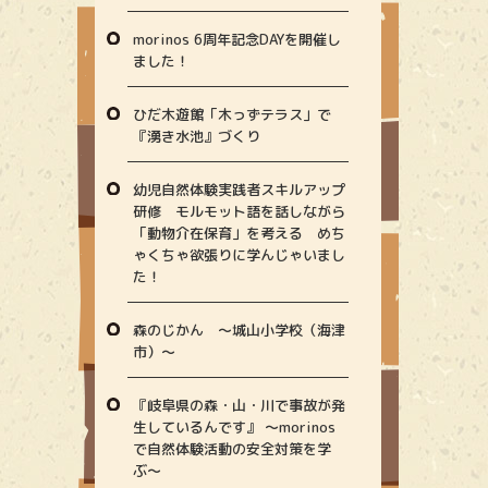
morinos 6周年記念DAYを開催し
ました！
ひだ木遊館「木っずテラス」で
『湧き水池』づくり
幼児自然体験実践者スキルアップ
研修 モルモット語を話しながら
「動物介在保育」を考える めち
ゃくちゃ欲張りに学んじゃいまし
た！
森のじかん 〜城山小学校（海津
市）〜
『岐阜県の森・山・川で事故が発
生しているんです』 〜morinos
で自然体験活動の安全対策を学
ぶ〜