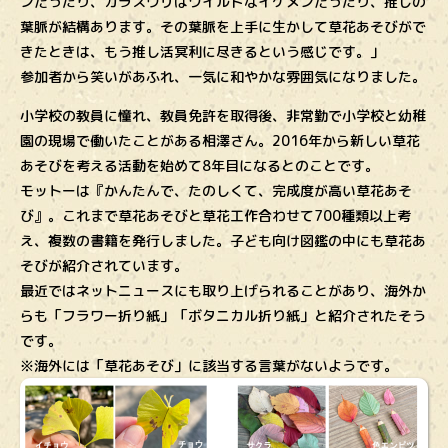
ンだったり、カラスウリはワイルドなイケメンだったり、推しの
葉脈が結構あります。その葉脈を上手に生かして草花あそびがで
きたときは、もう推し活冥利に尽きるという感じです。」
参加者から笑いがあふれ、一気に和やかな雰囲気になりました。
小学校の教員に憧れ、教員免許を取得後、非常勤で小学校と幼稚
園の現場で働いたことがある相澤さん。2016年から新しい草花
あそびを考える活動を始めて8年目になるとのことです。
モットーは『かんたんで、たのしくて、完成度が高い草花あそ
び』。これまで草花あそびと草花工作合わせて700種類以上考
え、複数の書籍を発行しました。子ども向け図鑑の中にも草花あ
そびが紹介されています。
最近ではネットニュースにも取り上げられることがあり、海外か
らも「フラワー折り紙」「ボタニカル折り紙」と紹介されたそう
です。
※海外には「草花あそび」に該当する言葉がないようです。