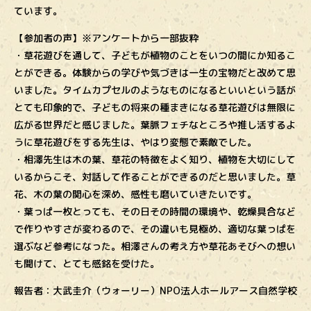
ています。
【参加者の声】※アンケートから一部抜粋
・草花遊びを通して、子どもが植物のことをいつの間にか知るこ
とができる。体験からの学びや気づきは一生の宝物だと改めて思
いました。タイムカプセルのようなものになるといいという話が
とても印象的で、子どもの将来の種まきになる草花遊びは無限に
広がる世界だと感じました。葉脈フェチなところや推し活するよ
うに草花遊びをする先生は、やはり変態で素敵でした。
・相澤先生は木の葉、草花の特徴をよく知り、植物を大切にして
いるからこそ、対話して作ることができるのだと思いました。草
花、木の葉の関心を深め、感性も磨いていきたいです。
・葉っぱ一枚とっても、その日その時間の環境や、乾燥具合など
で作りやすさが変わるので、その違いも見極め、適切な葉っぱを
選ぶなど参考になった。相澤さんの考え方や草花あそびへの想い
も聞けて、とても感銘を受けた。
報告者：大武圭介（ウォーリー）NPO法人ホールアース自然学校