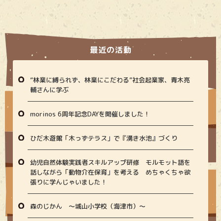
最近の活動
“林業に縛られず、林業にこだわる”社会起業家、青木亮
輔さんに学ぶ
morinos 6周年記念DAYを開催しました！
ひだ木遊館「木っずテラス」で『湧き水池』づくり
幼児自然体験実践者スキルアップ研修 モルモット語を
話しながら「動物介在保育」を考える めちゃくちゃ欲
張りに学んじゃいました！
森のじかん 〜城山小学校（海津市）〜