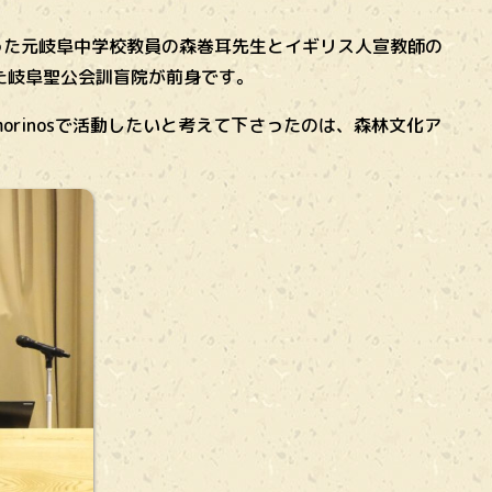
失った元岐阜中学校教員の森巻耳先生とイギリス人宣教師の
た岐阜聖公会訓盲院が前身です。
rinosで活動したいと考えて下さったのは、森林文化ア