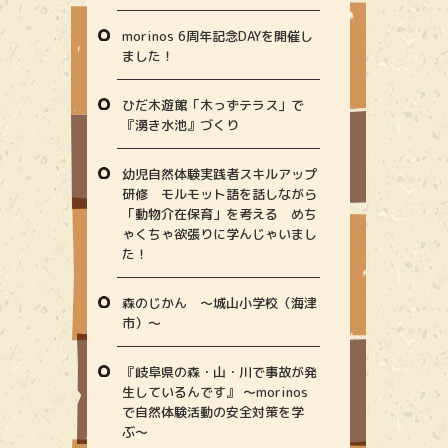
morinos 6周年記念DAYを開催し
ました！
ひだ木遊館「木っずテラス」で
『湧き水池』づくり
幼児自然体験実践者スキルアップ
研修 モルモット語を話しながら
「動物介在保育」を考える めち
ゃくちゃ欲張りに学んじゃいまし
た！
森のじかん 〜城山小学校（海津
市）〜
『岐阜県の森・山・川で事故が発
生しているんです』 〜morinos
で自然体験活動の安全対策を学
ぶ〜