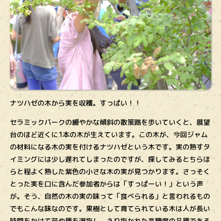
ナツハゼの木から実を収穫。すっぱい！！
セラミックパークの緩やかな傾斜の散策路を歩いていくと、展望
台のほど近くに1本の木が生えています。この木が、今回ジャム
の材料になる木の実を付けるナツハゼという木です。実の熟すタ
イミングには少し遅れてしまったのですが、探してみるとちらほ
らと程よく熟した紫色の小さな木の実が見つかります。さっそく
とった実を口に含んだ参加者からは「すっぱーい！」という声
が。そう、自然の木の実の味って「食べられる」と言われるもの
でもこんな味なのです。果樹として育てられている木は人が長い
時間をかけて苗や種を選抜し、えり抜かれた高糖度の品種である