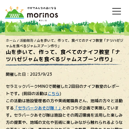
ホーム
/
活動報告
/
山を歩いて、作って、食べてのナイフ教室「ナツハゼジ
ャムを食べるジャムスプーン作り」
山を歩いて、作って、食べてのナイフ教室「ナ
ツハゼジャムを食べるジャムスプーン作り」
開催した日：
2023/9/23
セラミックパークMINOで開催した2回目のナイフ教室のレポー
トです。(前回の活動は
こちら
)
この活動は施設管理者の方や美術館職員さん、地域の方々と活動
する
「セラパークあそび隊！」
とのコラボ企画で実施していま
す。セラパークあそび隊は施設とその周辺環境を活用した楽しみ
方の提案や、地域の文化や芸術に楽しみながら触れられるような