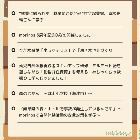
“林業に縛られず、林業にこだわる”社会起業家、青木亮
輔さんに学ぶ
morinos 6周年記念DAYを開催しました！
ひだ木遊館「木っずテラス」で『湧き水池』づくり
幼児自然体験実践者スキルアップ研修 モルモット語を
話しながら「動物介在保育」を考える めちゃくちゃ欲
張りに学んじゃいました！
森のじかん 〜城山小学校（海津市）〜
『岐阜県の森・山・川で事故が発生しているんです』 〜
morinosで自然体験活動の安全対策を学ぶ〜