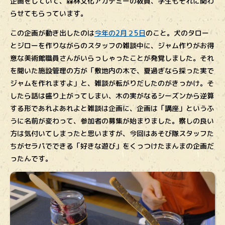
企画をしていて、森林文化アカデミーの教員、学生もそれに関わ
らせてもらっています。
この企画が動き出したのは
今年の2月２5日
のこと。犬のタロー
とジローを作りながらのスタッフの雑談中に、ジャム作りがお得
意な美術館職員さんがいらっしゃったことが発覚しました。それ
を聞いた施設管理の方が「敷地内の木で、夏過ぎなら採った実で
ジャムを作れますよ」と、雑談が転がりだしたのがきっかけ。そ
したら話は盛り上がってしまい、木の実がなるシーズンから逆算
する形であれよあれよと雑談は企画に、企画は「講座」というふ
うに名前が変わって、参加者の募集が始まりました。察しの良い
方は気付いてしまったと思いますが、今回はあそび隊スタッフた
ちがセラパでできる「好きな遊び」をくっつけたまんまの企画だ
ったんです。