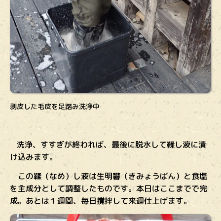
剥皮した毛皮を足踏み洗浄中
洗浄、すすぎが終われば、最後に脱水して鞣し液に漬
け込みます。
この鞣（なめ）し液は生明礬（きみょうばん）と食塩
を主成分として調整したものです。本日はここまでで完
成。あとは１週間、毎日撹拌して来週仕上げます。