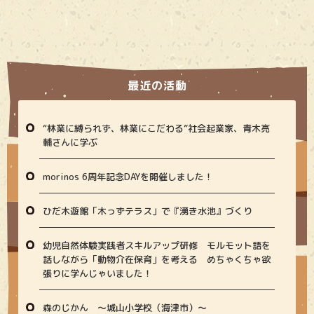
最近の活動
“林業に縛られず、林業にこだわる”社会起業家、青木亮
輔さんに学ぶ
morinos 6周年記念DAYを開催しました！
ひだ木遊館「木っずテラス」で『湧き水池』づくり
幼児自然体験実践者スキルアップ研修 モルモット語を
話しながら「動物介在保育」を考える めちゃくちゃ欲
張りに学んじゃいました！
森のじかん 〜城山小学校（海津市）〜