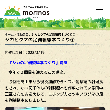
ホーム
/
活動報告
/
シカとクマの足剥製標本づくり①
シカとクマの足剥製標本づくり①
開催した日：
2022/3/19
『シカの足剥製標本づくり』講座
今年で３回目を迎えるこの講座。
今回も高山市から現役猟師でライフル射撃場の射場長
をされ、かつ何千体もの剥製標本を作成されている
田中
正至
さんをお迎えして、ニホンジカとツキノワグマの足
を剥製標本にしました。