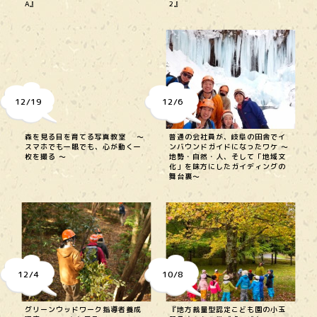
A』
2』
12/19
12/6
森を見る目を育てる写真教室 〜
普通の会社員が、岐阜の田舎でイ
スマホでも一眼でも、心が動く一
ンバウンドガイドになったワケ 〜
枚を撮る 〜
地勢・自然・人、そして「地域文
化」を味方にしたガイディングの
舞台裏〜
12/4
10/8
グリーンウッドワーク指導者養成
『地方裁量型認定こども園の小玉