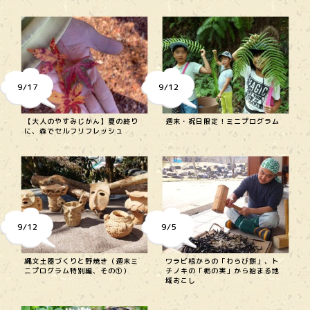
9/17
9/12
【大人のやすみじかん】夏の終り
週末・祝日限定！ミニプログラム
に、森でセルフリフレッシュ
9/12
9/5
縄文土器づくりと野焼き（週末ミ
ワラビ根からの「わらび餅」、ト
ニプログラム特別編、その①）
チノキの「栃の実」から始まる地
域おこし