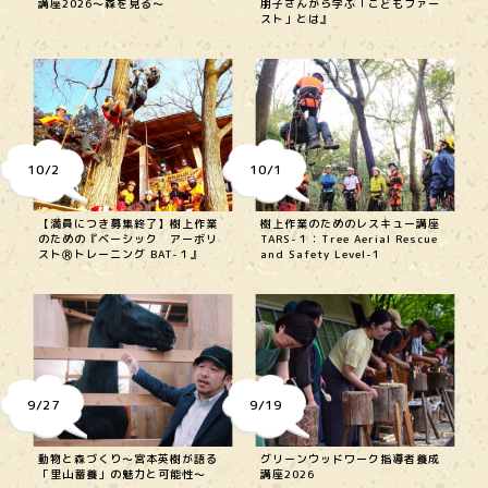
講座2026～森を見る～
朋子さんから学ぶ「こどもファー
スト」とは』
10/2
10/1
【満員につき募集終了】樹上作業
樹上作業のためのレスキュー講座
のための『ベーシック アーボリ
TARS-１：Tree Aerial Rescue
ストⓇトレーニング BAT-１』
and Safety Level-1
9/27
9/19
動物と森づくり〜宮本英樹が語る
グリーンウッドワーク指導者養成
「里山蓄養」の魅力と可能性〜
講座2026