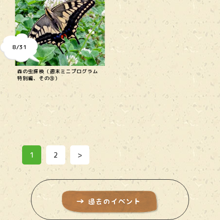
8/31
森の虫探検（週末ミニプログラム
特別編、その③）
1
2
>