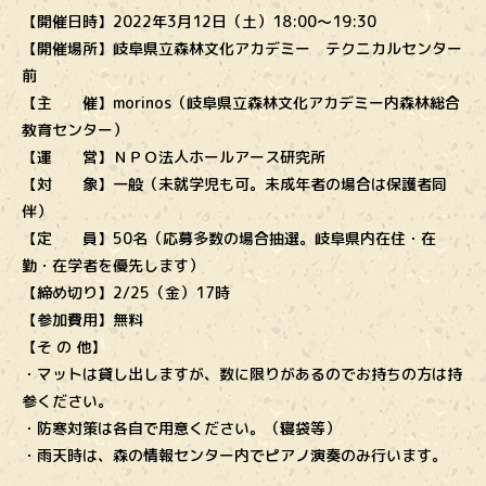
【開催日時】2022年3月12日（土）18:00〜19:30
【開催場所】岐阜県立森林文化アカデミー テクニカルセンター
前
【主 催】morinos（岐阜県立森林文化アカデミー内森林総合
教育センター）
【運 営】ＮＰＯ法人ホールアース研究所
【対 象】一般（未就学児も可。未成年者の場合は保護者同
伴）
【定 員】50名（応募多数の場合抽選。岐阜県内在住・在
勤・在学者を優先します）
【締め切り】2/25（金）17時
【参加費用】無料
【そ の 他】
・マットは貸し出しますが、数に限りがあるのでお持ちの方は持
参ください。
・防寒対策は各自で用意ください。（寝袋等）
・雨天時は、森の情報センター内でピアノ演奏のみ行います。