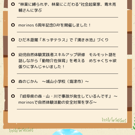
“林業に縛られず、林業にこだわる”社会起業家、青木亮
輔さんに学ぶ
morinos 6周年記念DAYを開催しました！
ひだ木遊館「木っずテラス」で『湧き水池』づくり
幼児自然体験実践者スキルアップ研修 モルモット語を
話しながら「動物介在保育」を考える めちゃくちゃ欲
張りに学んじゃいました！
森のじかん 〜城山小学校（海津市）〜
『岐阜県の森・山・川で事故が発生しているんです』 〜
morinosで自然体験活動の安全対策を学ぶ〜