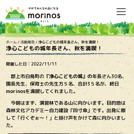
ホーム
/
活動報告
/
浄心こどもの城年長さん、秋を満喫！
浄心こどもの城年長さん、秋を満喫！
開催した日：
2022/11/11
郡上市白鳥町の
『浄心こどもの城』の
年長さん30名、
園長先生、保育士の先生方５名、合計3５名が、終日
morinos
を満喫してくれました。
今朝はまず、演習林である山に向かいます。目的地は
森林文化アカデミー自力建設『四寸傘』です。出発に際
して「行くぞぉ～！」と掛け声をかけて森に向かいまし
た。