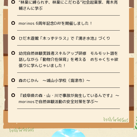
“林業に縛られず、林業にこだわる”社会起業家、青木亮
輔さんに学ぶ
morinos 6周年記念DAYを開催しました！
ひだ木遊館「木っずテラス」で『湧き水池』づくり
幼児自然体験実践者スキルアップ研修 モルモット語を
話しながら「動物介在保育」を考える めちゃくちゃ欲
張りに学んじゃいました！
森のじかん 〜城山小学校（海津市）〜
『岐阜県の森・山・川で事故が発生しているんです』 〜
morinosで自然体験活動の安全対策を学ぶ〜