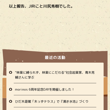
以上報告、JIRIこと川尻秀樹でした。
最近の活動
“林業に縛られず、林業にこだわる”社会起業家、青木亮
輔さんに学ぶ
morinos 6周年記念DAYを開催しました！
ひだ木遊館「木っずテラス」で『湧き水池』づくり