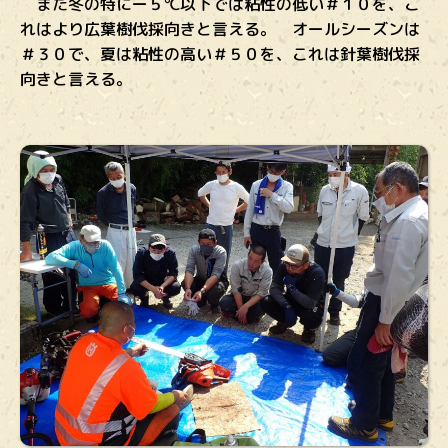
また冬の特にー５℃以下では粘性の低い＃１０を、こ
れはより広葉樹伐採向きと言える。 オールシーズンは
＃３０で、夏は粘性の高い＃５０を、これは針葉樹伐採
向きと言える。