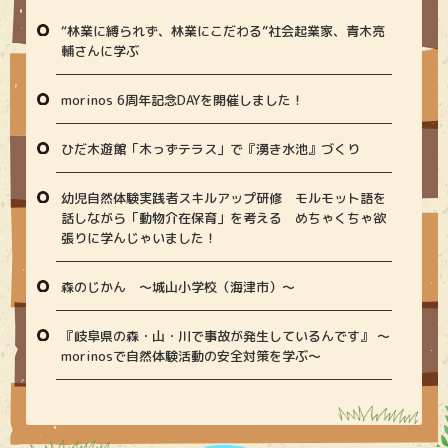
“林業に縛られず、林業にこだわる”社会起業家、青木亮
輔さんに学ぶ
morinos 6周年記念DAYを開催しました！
ひだ木遊館「木っずテラス」で『湧き水池』づくり
幼児自然体験実践者スキルアップ研修 モルモット語を
話しながら「動物介在保育」を考える めちゃくちゃ欲
張りに学んじゃいました！
森のじかん 〜城山小学校（海津市）〜
『岐阜県の森・山・川で事故が発生しているんです』 〜
morinosで自然体験活動の安全対策を学ぶ〜