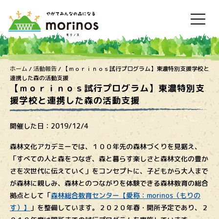
ホーム
/
活動報告
/
【ｍｏｒｉｎｏｓ試行プログラム】東濃特別支援学校と
連携した森の活動支援
【ｍｏｒｉｎｏｓ試行プログラム】東濃特別支
援学校と連携した森の活動支援
開催した日：
2019/12/4
森林文化アカデミーでは、１００年先の森林づくりを見据え、
「すべての人と森をつなぎ、森と暮らす楽しさと森林文化の豊か
さを次世代に伝えていく」をコンセプトに、子どもから大人まで
が森林に親しみ、森林とのつながりを体験できる森林教育の総合
拠点として「
森林総合教育センター【愛称：morinos（もりの
す）】
」を整備しています。２０２０年春・開所予定であり、２