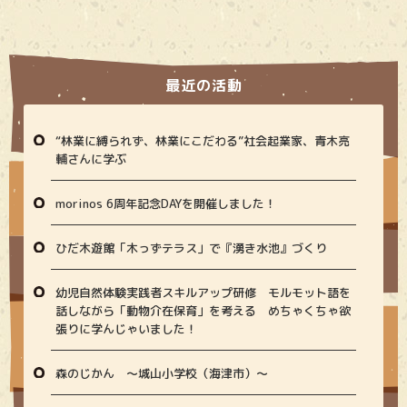
最近の活動
“林業に縛られず、林業にこだわる”社会起業家、青木亮
輔さんに学ぶ
morinos 6周年記念DAYを開催しました！
ひだ木遊館「木っずテラス」で『湧き水池』づくり
幼児自然体験実践者スキルアップ研修 モルモット語を
話しながら「動物介在保育」を考える めちゃくちゃ欲
張りに学んじゃいました！
森のじかん 〜城山小学校（海津市）〜