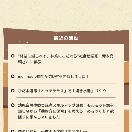
最近の活動
“林業に縛られず、林業にこだわる”社会起業家、青木亮
輔さんに学ぶ
morinos 6周年記念DAYを開催しました！
ひだ木遊館「木っずテラス」で『湧き水池』づくり
幼児自然体験実践者スキルアップ研修 モルモット語を
話しながら「動物介在保育」を考える めちゃくちゃ欲
張りに学んじゃいました！
森のじかん 〜城山小学校（海津市）〜