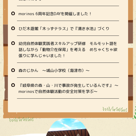
morinos 6周年記念DAYを開催しました！
ひだ木遊館「木っずテラス」で『湧き水池』づくり
幼児自然体験実践者スキルアップ研修 モルモット語を
話しながら「動物介在保育」を考える めちゃくちゃ欲
張りに学んじゃいました！
森のじかん 〜城山小学校（海津市）〜
『岐阜県の森・山・川で事故が発生しているんです』 〜
morinosで自然体験活動の安全対策を学ぶ〜