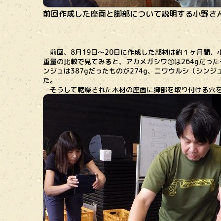
前回作成した座面と脚部について説明する小野さ
前回、8月19日～20日に作成した部材は約１ヶ月間、
重量の比較で見てみると、アカメガシワ①は264gだったも
ンジュは387gだったものが274g、ニワウルシ（シンジ
た。
そうして乾燥された木材の座面に脚部を取り付ける穴