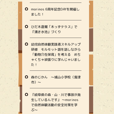
morinos 6周年記念DAYを開催し
ました！
ひだ木遊館「木っずテラス」で
『湧き水池』づくり
幼児自然体験実践者スキルアップ
研修 モルモット語を話しながら
「動物介在保育」を考える めち
ゃくちゃ欲張りに学んじゃいまし
た！
森のじかん 〜城山小学校（海津
市）〜
『岐阜県の森・山・川で事故が発
生しているんです』 〜morinos
で自然体験活動の安全対策を学
ぶ〜