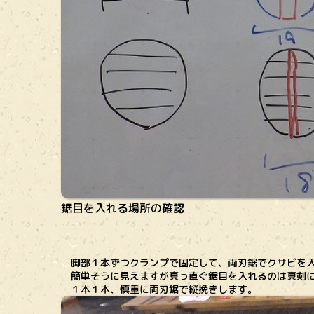
鋸目を入れる場所の確認
脚部１本ずつクランプで固定して、両刃鋸でクサビを入
簡単そうに見えますが真っ直ぐ鋸目を入れるのは真剣に
１本１本、慎重に両刃鋸で縦挽きします。