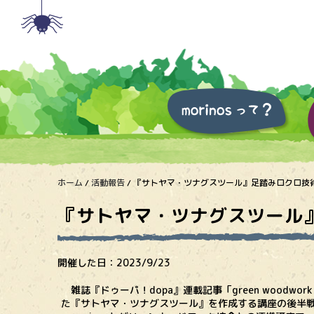
ホーム
/
活動報告
/
『サトヤマ・ツナグスツール』足踏みロクロ技
『サトヤマ・ツナグスツール
開催した日：
2023/9/23
雑誌『ドゥーパ！dopa』連載記事「green woodwor
た『サトヤマ・ツナグスツール』を作成する講座の後半