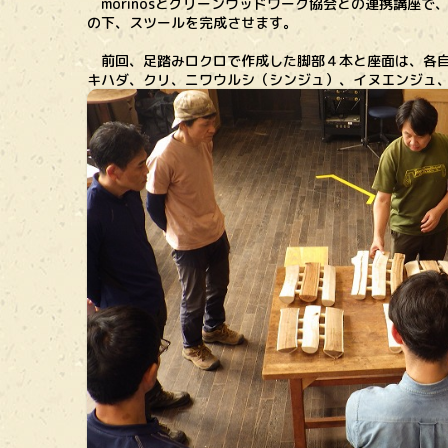
morinosとグリーンウッドワーク協会との連携講座
の下、スツールを完成させます。
前回、足踏みロクロで作成した脚部４本と座面は、各自
キハダ、クリ、ニワウルシ（シンジュ）、イヌエンジュ