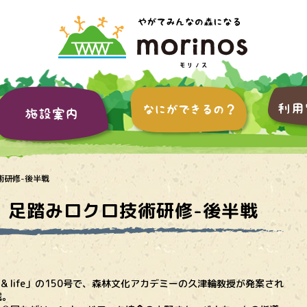
術研修-後半戦
』足踏みロクロ技術研修-後半戦
k & life」の150号で、森林文化アカデミーの久津輪教授が発案され
戦。