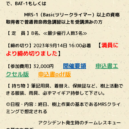
で、
BAT-1もしくは
MRS-1（Basicツリークライマー）以上の資格
取得者
で
普通救命救急講習以上を受講済み
の方
【 定 員 】8名、≪最少催行人数3名≫
【
満員に
【締め切り】2023年9月14日 16:00必着
より締め切りました
】
開催要領
申込書エ
【参加費用】32,000円
クセル版
申込書pdf版
【 持ち物 】筆記用具、着替え、保険証など、樹上活動で
きる服装、雨具、
必ずマイギア持参して下さい。
◎日程・内容：終日、樹上作業の基本であるMRSクライ
ミングで想定される
アクシデント発生時のチームレスキュー