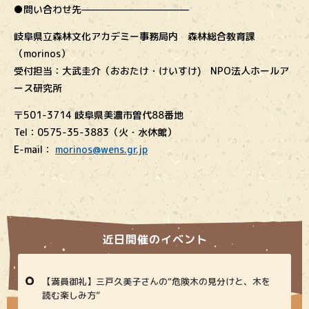
●問い合わせ先————————————
岐阜県立森林文化アカデミー事務局内 森林総合教育課
（morinos）
受付担当：大武圭介（おおたけ・けいすけ) NPO法人ホールア
ース研究所
〒501-3714 岐阜県美濃市曽代88番地
Tel：0575-35-3883（火・水休館）
E-mail：
morinos@wens.gr.jp
近日開催のイベント
【満員御礼】三戸久美子さんの“危険木の見分けと、木を
読む楽しみ方”