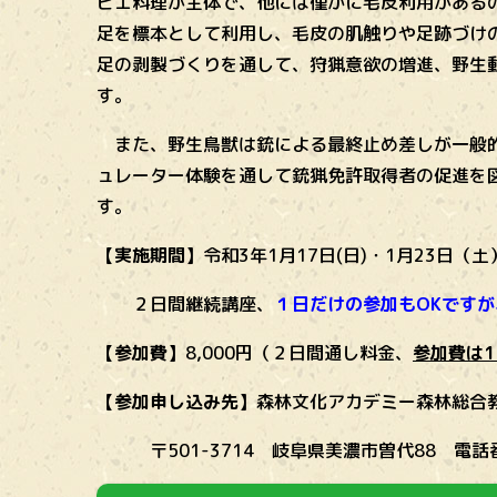
ビエ料理が主体で、他には僅かに毛皮利用がある
足を標本として利用し、毛皮の肌触りや足跡づけ
足の剥製づくりを通して、狩猟意欲の増進、野生
す。
また、野生鳥獣は銃による最終止め差しが一般的
ュレーター体験を通して銃猟免許取得者の促進を
す。
【実施期間】
令和3年1月17日(日)・1月23日（土
２日間継続講座、
１日だけの参加もOKですが
【参加費】
8,000円（２日間通し料金、
参加費は
【参加申し込み先】
森林文化アカデミー森林総合
〒501-3714 岐阜県美濃市曽代88 電話番号 