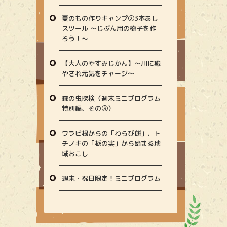
夏のもの作りキャンプ②3本あし
スツール ～じぶん用の椅子を作
ろう！～
【大人のやすみじかん】〜川に癒
やされ元気をチャージ〜
森の虫探検（週末ミニプログラム
特別編、その③）
ワラビ根からの「わらび餅」、ト
チノキの「栃の実」から始まる地
域おこし
週末・祝日限定！ミニプログラム