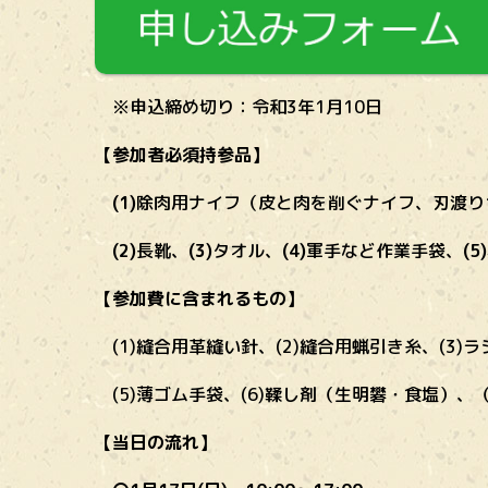
※申込締め切り：令和3年1月10日
【参加者必須持参品】
(1)
除肉用ナイフ（皮と肉を削ぐナイフ、刃渡り1
(2)
長靴、
(3)
タオル、
(4)
軍手など作業手袋、
(5)
【参加費に含まれるもの】
(1)縫合用革縫い針、(2)縫合用蝋引き糸、(3)ラ
(5)薄ゴム手袋、(6)鞣し剤（生明礬・食塩）、
【当日の流れ】