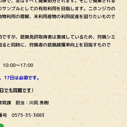
のみで、足はすべて廃棄処分されます。そこで廃棄される
のサンプルとしての有効利用を目指します。ニホンジカの
動物利用の理解、未利用産物の利用促進を図りたいもので
ですが、銃猟免許取得者は激減しているため、狩猟シミ
図ると同時に、狩猟者の銃猟捕獲率向上を目指すもので
）
10:00～17:00
、17日は必須です。
1日でも同額です
）
教育課 担当：川尻 秀樹
0575-35-3883