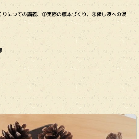
くりにつての講義、
③実際の標本づくり、
④鞣し液への浸
導