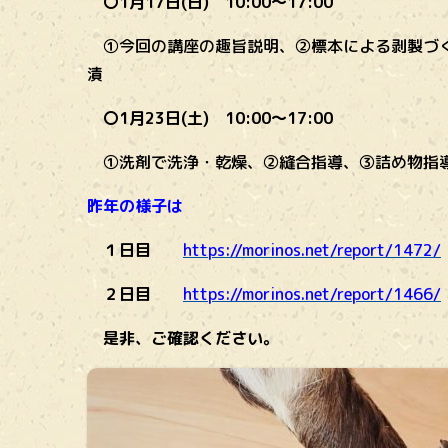
〇1月17日(日) 10:00～17:00
①今回の講座の趣旨説明、
②標本による剥製づ
漬
〇1月23日(土) 10:00～17:00
①洗剤で洗浄・乾燥、②
縫合指導、③
詰め物指
昨年の様子は
１日目
https://morinos.net/report/1472/
２日目
https://morinos.net/report/1466/
是非、ご確認ください。