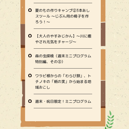
夏のもの作りキャンプ②3本あし
スツール ～じぶん用の椅子を作
ろう！～
【大人のやすみじかん】〜川に癒
やされ元気をチャージ〜
森の虫探検（週末ミニプログラム
特別編、その③）
ワラビ根からの「わらび餅」、ト
チノキの「栃の実」から始まる地
域おこし
週末・祝日限定！ミニプログラム