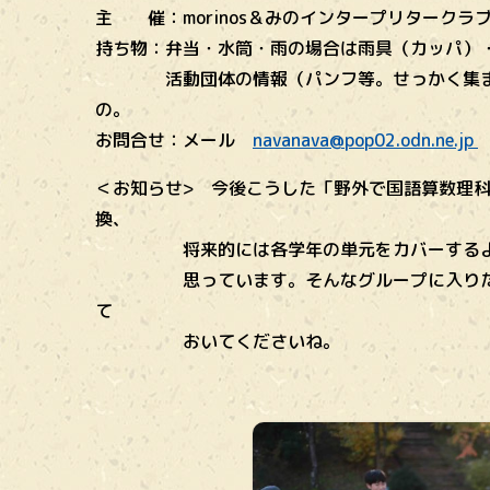
主 催：morinos＆みのインタープリタークラ
持ち物：弁当・水筒・雨の場合は雨具（カッパ）・参
活動団体の情報（パンフ等。せっかく集まる
の。
お問合せ：メール
navanava@pop02.odn.ne.jp
＜お知らせ> 今後こうした「野外で国語算数理
換、
将来的には各学年の単元をカバーするような
思っています。そんなグループに入りたい方
て
おいてくださいね。