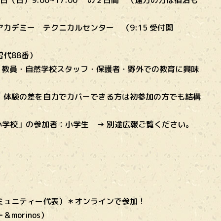
＆ 6日（日）9:00~17:00 の２日間 （遠方の方は宿泊も
化アカデミー テクニカルセンター （9:15 受付開
代88番）
）：教員・自然学校スタッフ・保護者・野外での教育に興味
の差を自力でカバーできる方は初参加の方でも結構
小学校」の参加者：小学生 → 別途広報ご覧ください。
ミュニティー代表）＊オンラインで参加！
orinos）