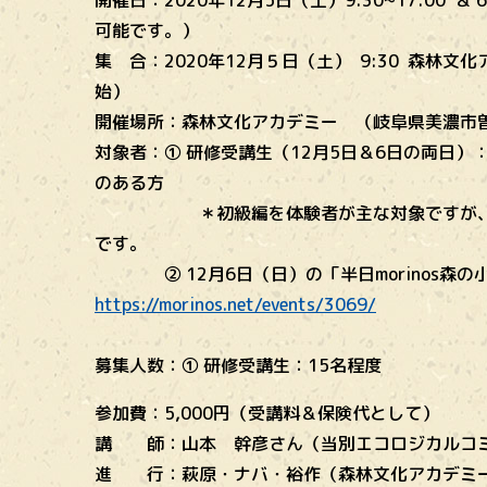
開催日：2020年12月5日（土）9:30~17:00 
可能です。）
集 合：2020年12月５日（土） 9:30 森林文
始）
開催場所：森林文化アカデミー （岐阜県美濃市曽
対象者：① 研修受講生（12月5日＆6日の両日
のある方
＊初級編を体験者が主な対象ですが、体験
です。
② 12月6日（日）の「半日morinos森の
https://morinos.net/events/3069/
募集人数：① 研修受講生：15名程度
参加費：5,000円（受講料＆保険代として）
講 師：山本 幹彦さん（当別エコロジカルコ
進 行：萩原・ナバ・裕作（森林文化アカデミー＆m