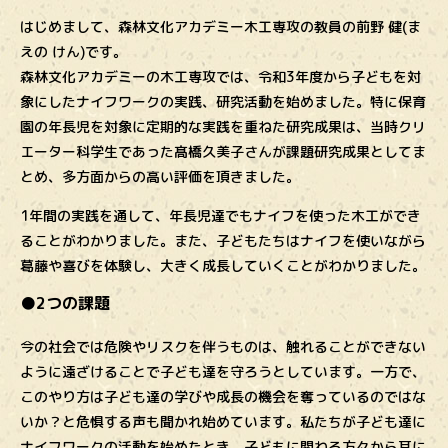
はじめまして、森林文化アカデミー木工専攻の教員の前野 健(ま
えの けん)です。
森林文化アカデミーの木工専攻では、令和3年度から子どもを対
象にしたナイフワークの実践、研究活動を始めました。特に保育
園の年長児を対象に定期的な実践を重ねた研究成果は、当時クリ
エーター科学生であった髙橋久美子さんが課題研究成果としてま
とめ、多方面からの高い評価を頂きました。
1年間の実践を通して、年長児達でもナイフを使った木工ができ
ることがわかりました。また、子どもたちはナイフを使いながら
葛藤や喜びを体験し、大きく成長していくことがわかりました。
●2つの課題
今の社会では危険やリスクを伴うものは、触れることができない
ように遠ざけることで子ども達を守ろうとしています。一方で、
このやり方は子ども達の学びや成長の機会を奪っているのではな
いか？と危惧する声も聞かれ始めています。私たちが子ども達に
ナイフワークの活動を始めたとき、子どもに関わる方々から耳に