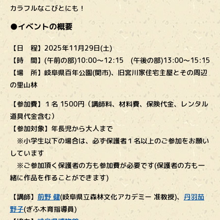
カラフルなこびとにも！
●イベントの概要
【日 程】2025年11月29日(土)
【時 間】(午前の部)10:00～12:15 (午後の部)13:00～15:15
【場 所】岐阜県百年公園(関市)、旧宮川家住宅主屋とその周辺
の里山林
【参加費】１名 1500円（講師料、材料費、保険代金、レンタル
道具代金含む）
【参加対象】年長児から大人まで
※小学生以下の場合は、必ず保護者１名以上のご参加をお願い
しています
※ご参加頂く保護者の方も参加費が必要です(保護者の方も一
緒に作品を作ることができます)
【講師】
前野 健
(岐阜県立森林文化アカデミー 准教授)、
丹羽茄
野子
(ぎふ木育指導員)