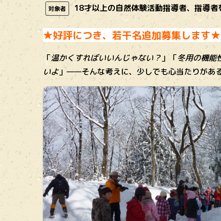
18才以上の自然体験活動指導者、指導
対象者
★好評につき、若干名追加募集します★
「
温かくすればいいんじゃない？
」「
冬用の機能
いよ
」——そんな考えに、少しでも心当たりがあ