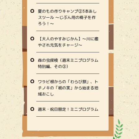
夏のもの作りキャンプ②3本あし
スツール ～じぶん用の椅子を作
ろう！～
【大人のやすみじかん】〜川に癒
やされ元気をチャージ〜
森の虫探検（週末ミニプログラム
特別編、その③）
ワラビ根からの「わらび餅」、ト
チノキの「栃の実」から始まる地
域おこし
週末・祝日限定！ミニプログラム