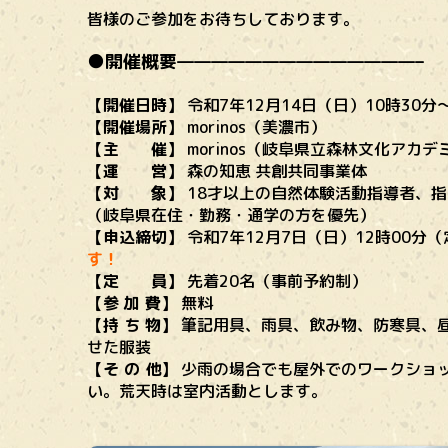
皆様のご参加をお待ちしております。
●開催概要——————————————–
【開催日時】
令和7年12月14日（日）10時30分～
【開催場所】
morinos（美濃市）
【主 催】
morinos（岐阜県立森林文化アカ
【運 営】
森の知恵 共創共同事業体
【対 象】
18才以上の自然体験活動指導者、
（岐阜県在住・勤務・通学の方を優先）
【申込締切】
令和7年12月7日（日）12時00
す！
【定 員】
先着20名（事前予約制）
【参 加 費】
無料
【持 ち 物】
筆記用具、雨具、飲み物、防寒具、
せた服装
【そ の 他】
少雨の場合でも屋外でのワークショ
い。荒天時は室内活動とします。