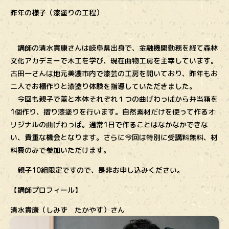
昨年の様子（漆塗りの工程）
講師の清水貴康さんは岐阜県出身で、金融機関勤務を経て森林
文化アカデミーで木工を学び、現在曲物工房を主宰しています。
古田一さんは地元美濃市内で漆芸の工房を開いており、昨年もお
二人でお櫃作りと漆塗り体験を指導していただきました。
今回も親子で蓋と本体それぞれ１つの曲げわっぱから弁当箱を
1個作り、摺り漆塗りを行います。自然素材だけを使って作るオ
リジナルの曲げわっぱ。通常1日で作ることはなかなかできな
い、貴重な機会となります。さらに今回は特別に受講料無料、材
料費のみで参加いただけます。
親子10組限定ですので、是非お申し込みください。
【講師プロフィール】
清水貴康（しみず たかやす）さん