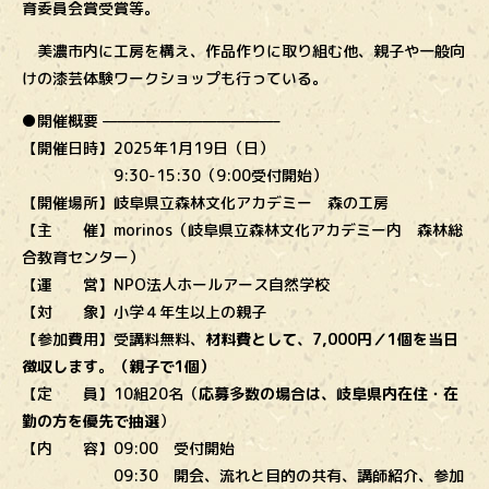
育委員会賞受賞等。
美濃市内に工房を構え、作品作りに取り組む他、親子や一般向
けの漆芸体験ワークショップも行っている。
●開催概要 ————————————–
【開催日時】2025年1月19日（日）
9:30-15:30（9:00受付開始）
【開催場所】岐阜県立森林文化アカデミー 森の工房
【主 催】morinos（岐阜県立森林文化アカデミー内 森林総
合教育センター）
【運 営】NPO法人ホールアース自然学校
【対 象】小学４年生以上の親子
【参加費用】受講料無料、
材料費として、7,000円／1個を当日
徴収します。（親子で1個）
【定 員】10組20名（
応募多数の場合は、岐阜県内在住・在
勤の方を優先で抽選
）
【内 容】09:00 受付開始
09:30 開会、流れと目的の共有、講師紹介、参加