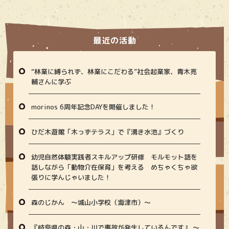
最近の活動
“林業に縛られず、林業にこだわる”社会起業家、青木亮
輔さんに学ぶ
morinos 6周年記念DAYを開催しました！
ひだ木遊館「木っずテラス」で『湧き水池』づくり
幼児自然体験実践者スキルアップ研修 モルモット語を
話しながら「動物介在保育」を考える めちゃくちゃ欲
張りに学んじゃいました！
森のじかん 〜城山小学校（海津市）〜
『岐阜県の森・山・川で事故が発生しているんです』 〜