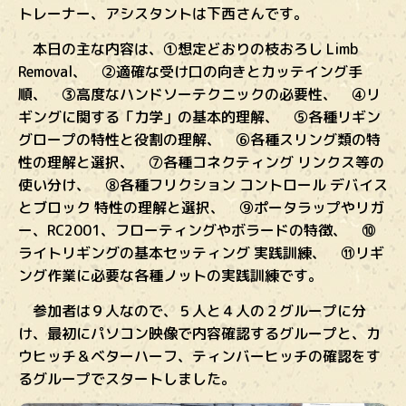
トレーナー、アシスタントは下西さんです。
本日の主な内容は、①想定どおりの枝おろし Limb
Removal、 ②適確な受け口の向きとカッテイング手
順、 ③高度なハンドソーテクニックの必要性、 ④リ
ギングに関する「力学」の基本的理解、 ⑤各種リギン
グロープの特性と役割の理解、 ⑥各種スリング類の特
性の理解と選択、 ⑦各種コネクティング リンクス等の
使い分け、 ⑧各種フリクション コントロール デバイス
とブロック 特性の理解と選択、 ⑨ポータラップやリガ
ー、RC2001、フローティングやボラードの特徴、 ⑩
ライトリギングの基本セッティング 実践訓練、 ⑪リギ
ング作業に必要な各種ノットの実践訓練です。
参加者は９人なので、５人と４人の２グループに分
け、最初にパソコン映像で内容確認するグループと、カ
ウヒッチ＆ベターハーフ、ティンバーヒッチの確認をす
るグループでスタートしました。